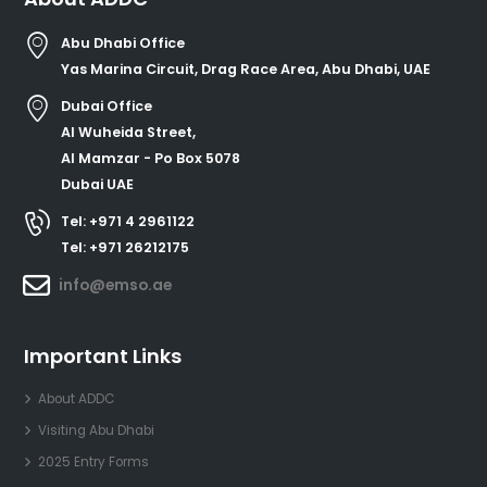
Abu Dhabi Office
Yas Marina Circuit, Drag Race Area, Abu Dhabi, UAE
Dubai Office
Al Wuheida Street,
Al Mamzar - Po Box 5078
Dubai UAE
Tel: +971 4 2961122
Tel: +971 26212175
info@emso.ae
Important Links
About ADDC
Visiting Abu Dhabi
2025 Entry Forms